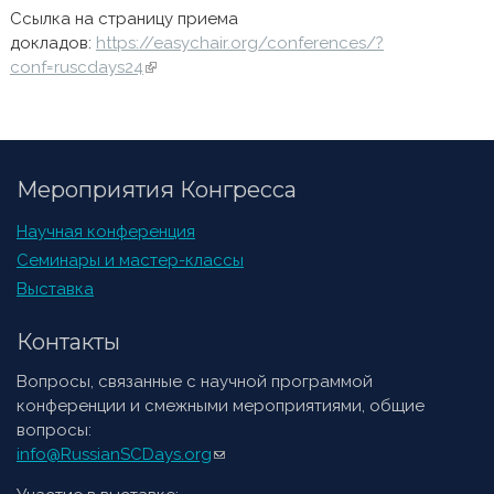
Ссылка на страницу приема
докладов:
https://easychair.org/conferences/?
conf=ruscdays24
(внешняя ссылка)
Мероприятия Конгресса
Научная конференция
Семинары и мастер-классы
Выставка
Контакты
Вопросы, связанные с научной программой
конференции и смежными мероприятиями, общие
вопросы:
info@RussianSCDays.org
(ссылка для отправки email)