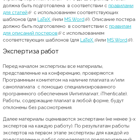
должна быть подготовлена в соответствии с
правилами
для статей
(внешняя ссылка)
с использованием соответствующих
шаблонов (для
LaTeX
(внешняя ссылка)
или
MS Word
(внешняя ссылка)
). Описание постера
должно быть подготовлено в соответствии с
правилам
для описаний постеров
(внешняя ссылка)
с использованием
соответствующих шаблонов (для
LaTeX
(внешняя ссылка)
или
MS Word
(внеш
).
ссыл
Экспертиза работ
Перед началом экспертизы все материалы,
представленные на конференцию, проверяются
Программным комитетом на наличие плагиата и/или
самоплагиата с помощью специализированного
программного обеспечения (Антиплагиат, iThenticate).
Работы, содержащие плагиат в любой форме, будут
отклонены без рассмотрения.
Далее материалы оцениваются экспертами (не менее 3-х
экспертов на каждую работу). По результатам работы
экспертов на первом этапе экспертизы для каждой из
представленных работ определяется предварительный