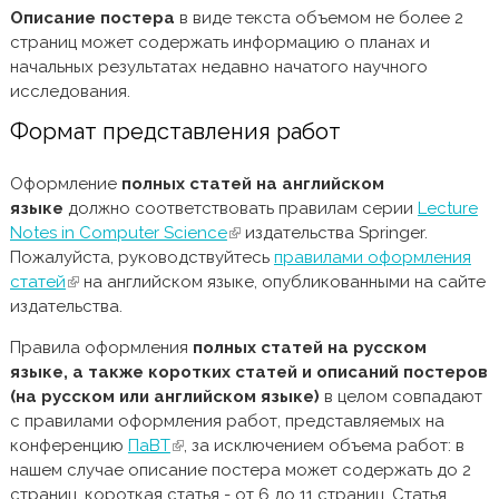
Описание постера
в виде текста объемом не более 2
страниц может содержать информацию о планах и
начальных результатах недавно начатого научного
исследования.
Формат представления работ
Оформление
полных статей на английском
языке
должно соответствовать правилам серии
Lecture
Notes in Computer Science
(внешняя ссылка)
издательства Springer.
Пожалуйста, руководствуйтесь
правилами оформления
статей
(внешняя ссылка)
на английском языке, опубликованными на сайте
издательства.
Правила оформления
полных статей на русском
языке,
а также коротких статей и описаний постеров
(на русском или английском языке)
в целом совпадают
с правилами оформления работ, представляемых на
конференцию
ПаВТ
(внешняя ссылка)
, за исключением объема работ: в
нашем случае описание постера может содержать до 2
страниц, короткая статья - от 6 до 11 страниц. Статья